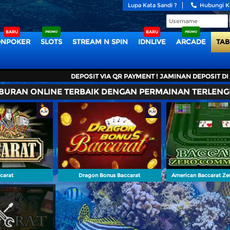
Lupa Kata Sandi ?
Hubungi K
BARU
BARU
PROMO
PROMO
DNPOKER
SLOTS
STREAM N SPIN
IDNLIVE
ARCADE
TAB
DEPOSIT VIA QR PAYMENT ! JAMINAN DEPOSIT DI PRO
HIBURAN ONLINE TERBAIK DENGAN PERMAINAN TERLENG
carat
Dragon Bonus Baccarat