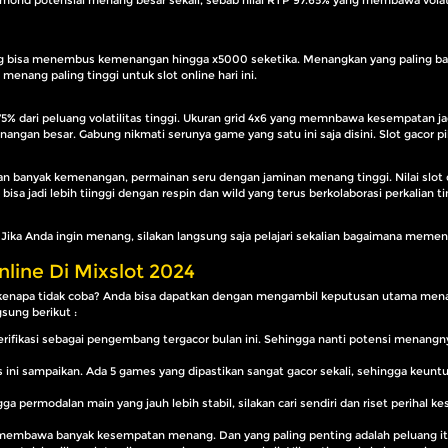
g bisa menembus kemenangan hingga x5000 seketika. Menangkan yang paling bagu
enang paling tinggi untuk slot online hari ini.
,.75% dari peluang volatilitas tinggi. Ukuran grid 4x6 yang memnbawa kesempatan j
nangan besar. Gabung nikmati serunya game yang satu ini saja disini. Slot gacor pil
an banyak kemenangan, permainan seru dengan jaminan menang tinggi. Nilai slo
a jadi lebih tiinggi dengan respin dan wild yang terus berkolaborasi perkalian ti
. Jika Anda ingin menang, silakan langsung saja pelajari sekalian bagaimana mem
nline Di Mixslot 2024
n, kenapa tidak coba? Anda bisa dapatkan dengan mengambil keputusan utama menang
gsung berikut :
erverifikasi sebagai pengembang tergacor bulan ini. Sehingga nanti potensi me
 ini sampaikan. Ada 5 games yang dipastikan sangat gacor sekali, sehingga keunt
ga permodalan main yang jauh lebih stabil, silakan cari sendiri dan riset perihal 
 membawa banyak kesempatan menang. Dan yang paling penting adalah peluang i