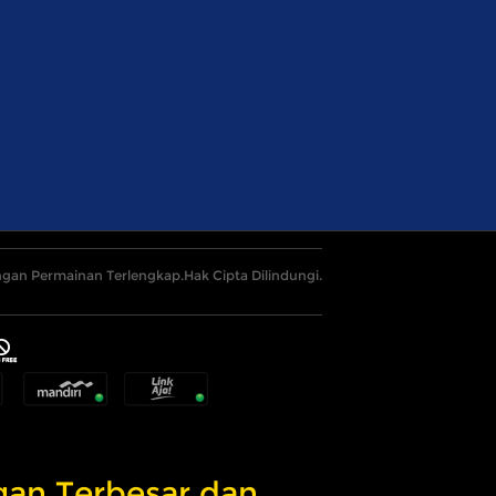
gan Permainan Terlengkap.Hak Cipta Dilindungi.
gan Terbesar dan