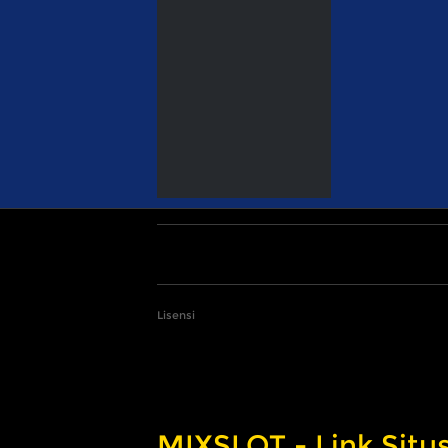
Lisensi
MIXSLOT - Link Situ