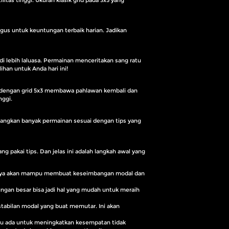
s untuk keuntungan terbaik harian. Jadikan
adi lebih laluasa. Permainan menceritakan sang ratu
ihan untuk Anda hari ini!
t dengan grid 5x3 membawa pahlawan kembali dan
nggi.
enangkan banyak permainan sesuai dengan tips yang
 pakai tips. Dan jelas ini adalah langkah awal yang
nangnya akan mampu membuat keseimbangan modal dan
ungan besar bisa jadi hal yang mudah untuk meraih
kestabilan modal yang buat memutar. Ini akan
tu ada untuk meningkatkan kesempatan tidak