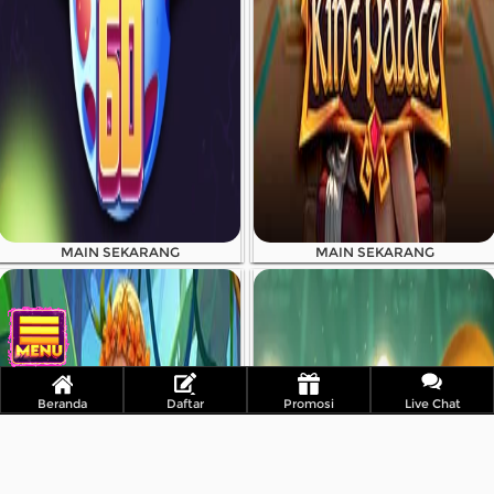
MAIN SEKARANG
MAIN SEKARANG
Beranda
Daftar
Promosi
Live Chat