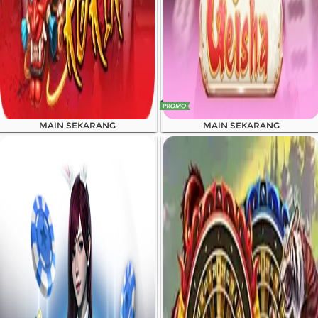
MAIN SEKARANG
MAIN SEKARANG