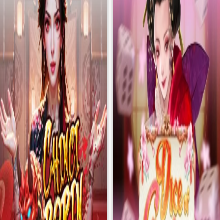
Referral
Promosi
Hubungi Kami
Live Chat
Pengaduan Customer
Pilih Bahasa:
MASUK
DAFTAR
&copy; MIXSLOT - Platform Hiburan Online
Terbaik dengan Permainan Terlengkap. Hak
Cipta Dilindungi.