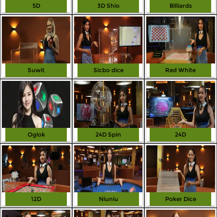
5D
3D Shio
Billiards
Referral
Promosi
Hubungi Kami
Suwit
Sicbo dice
Red White
Live Chat
Pengaduan Customer
Pilih Bahasa:
Oglok
24D Spin
24D
MASUK
DAFTAR
&copy; MIXSLOT - Platform Hiburan Online
Terbaik dengan Permainan Terlengkap. Hak
12D
Niuniu
Poker Dice
Cipta Dilindungi.