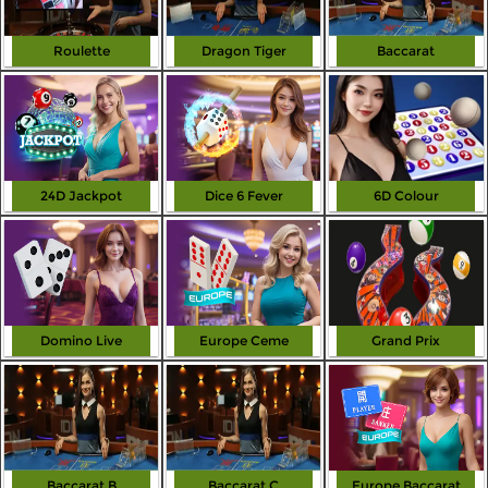
Roulette
Dragon Tiger
Baccarat
24D Jackpot
Dice 6 Fever
6D Colour
Domino Live
Europe Ceme
Grand Prix
Baccarat B
Baccarat C
Europe Baccarat