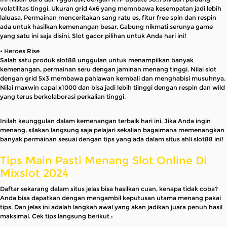
volatilitas tinggi. Ukuran grid 4x6 yang memnbawa kesempatan jadi lebih
laluasa. Permainan menceritakan sang ratu es, fitur free spin dan respin
ada untuk hasilkan kemenangan besar. Gabung nikmati serunya game
yang satu ini saja disini. Slot gacor pilihan untuk Anda hari ini!
• Heroes Rise
Salah satu produk slot88 unggulan untuk menampilkan banyak
kemenangan, permainan seru dengan jaminan menang tinggi. Nilai slot
dengan grid 5x3 membawa pahlawan kembali dan menghabisi musuhnya.
Nilai maxwin capai x1000 dan bisa jadi lebih tiinggi dengan respin dan wild
yang terus berkolaborasi perkalian tinggi.
Inilah keunggulan dalam kemenangan terbaik hari ini. Jika Anda ingin
menang, silakan langsung saja pelajari sekalian bagaimana memenangkan
banyak permainan sesuai dengan tips yang ada dalam situs ahli slot88 ini!
Tips Main Pasti Menang Slot Online Di
Mixslot 2024
Daftar sekarang dalam situs jelas bisa hasilkan cuan, kenapa tidak coba?
Anda bisa dapatkan dengan mengambil keputusan utama menang pakai
tips. Dan jelas ini adalah langkah awal yang akan jadikan juara penuh hasil
maksimal. Cek tips langsung berikut :